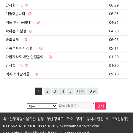
감사합니다.
06-29
개명했습니다.
06-03
저도 후기 올립니다.
04-21
속타는 이심정.
04-28
순조롭게...
06-05
가족투표까지 진행~~
05-11
가깝기라도 하면 단걸음에...
01-20
감사합니다.
01-20
역쉬 소개받기를...
05-18
1
2
3
4
5
다음
맨끝
옥수산장작명소철학관 원장 : 향산 강태구 주소 : 경기도 평택시 탄현1로 177(신장동)
031-662-4381 / 010-8932-4381
/ oksooname@naver.com