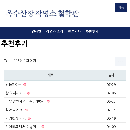
메뉴
인사말
작명가 소개
언론기사
추천후기
추천후기
Total 116건
1 페이지
RSS
제목
날짜
쌍둥이이름
07-29
잘 지내시죠.?
07-06
너무 잘한거 같아요. 개명~`
06-23
찾아 뵐께요.
07-15
개명했습니다.
06-19
개명하고 나서 이렇게...
04-09